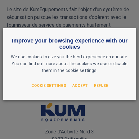
Le site de KumEquipements fait l'objet d'un système de
sécurisation puisque les transactions s'opèrent avec le
fournisseur de service de paiements hautement
sécurisés : la société Multisafepay -
Improve your browsing experience with our
https://www.multisafepay.com/be_fr/
cookies
En tant qu'expert en sécurité de paiement, Multisafepay
We use cookies to give you the best experience on our site.
garantit que les données sensibles sont transmises et
You can find out more about the cookies we use or disable
stockées selon les standards de sécurité et de qualité
them in the cookie settings.
les plus élevés.
COOKIE SETTINGS
ACCEPT
REFUSE
Zone d'Activité Nord 3