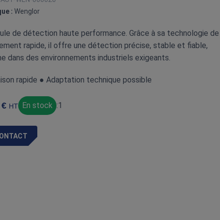
ue :
Wenglor
le de détection haute performance. Grâce à sa technologie de
tement rapide, il offre une détection précise, stable et fiable,
 dans des environnements industriels exigeants.
aison rapide ● Adaptation technique possible
€
En stock
:
1
HT
ONTACT