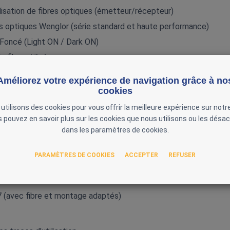
ilisation de fibres optiques (émetteur/récepteur)
res optiques Wenglor (série standard et haute performance)
/Foncé (Light ON / Dark ON)
 fibre utilisée
 Haute vitesse (jusqu’à plusieurs kHz selon fibre)
Améliorez votre expérience de navigation grâce à no
 touches + affichage numérique
cookies
utilisons des cookies pour vous offrir la meilleure expérience sur notre
 digits
 pouvez en savoir plus sur les cookies que nous utilisons ou les désac
dans les paramètres de cookies.
8 4 pôles
PARAMÈTRES DE COOKIES
ACCEPTER
REFUSER
ion latérale
ement : –25 à +60 °C
7 (avec fibre et montage adaptés)