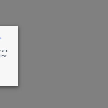
s
 site.
tiver