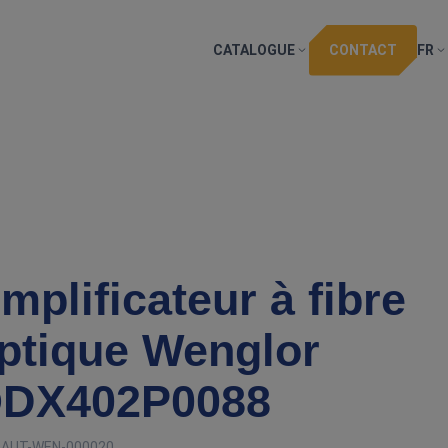
CATALOGUE
CONTACT
FR
mplificateur à fibre
ptique Wenglor
DX402P0088
:
AUT-WEN-000020