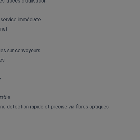
s traces d’utilisation
 service immédiate
nnel
ques sur convoyeurs
ces
e
trôle
ne détection rapide et précise via fibres optiques