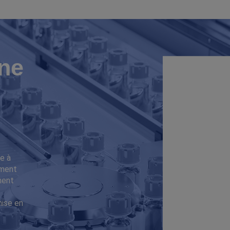
ne
e à
iment
ment
mise en