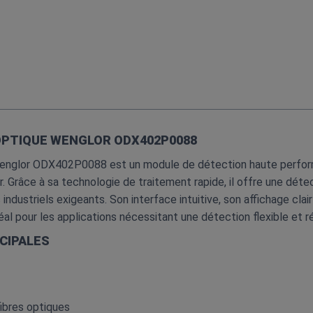
 OPTIQUE WENGLOR ODX402P0088
e Wenglor ODX402P0088 est un module de détection haute perfor
. Grâce à sa technologie de traitement rapide, il offre une détect
dustriels exigeants. Son interface intuitive, son affichage cla
al pour les applications nécessitant une détection flexible et r
CIPALES
fibres optiques