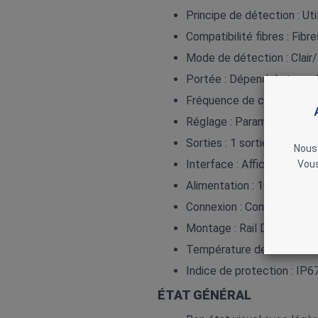
Principe de détection : Ut
Compatibilité fibres : Fib
Mode de détection : Clair
Portée : Dépend du type de
Fréquence de commutation :
Réglage : Paramétrage via
Sorties : 1 sortie PNP
Nous 
Interface : Afficheur LED 4
Vous
Alimentation : 10…30 V DC
Connexion : Connecteur M
Montage : Rail DIN ou fixat
Température de fonctionn
Indice de protection : IP6
ÉTAT GÉNÉRAL