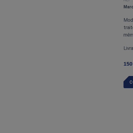
Marq
Modu
trai
même
Livr
150
C