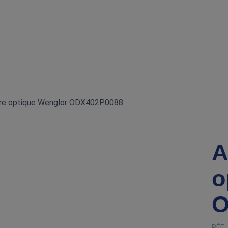
ibre optique Wenglor ODX402P0088
A
o
O
RÉF 