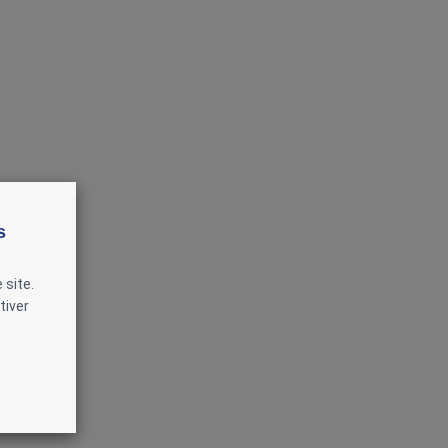
s
 site.
tiver