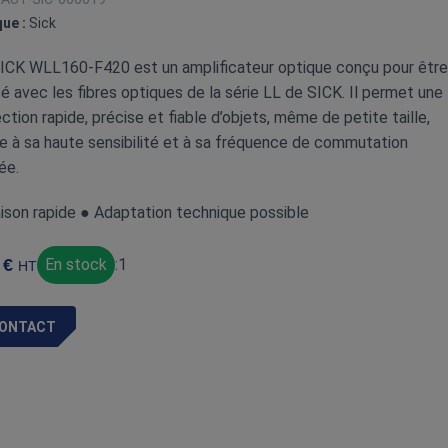
ue :
Sick
ICK WLL160‑F420 est un amplificateur optique conçu pour être
isé avec les fibres optiques de la série LL de SICK. Il permet une
ction rapide, précise et fiable d’objets, même de petite taille,
e à sa haute sensibilité et à sa fréquence de commutation
ée.
aison rapide ● Adaptation technique possible
€
En stock
:
1
HT
ONTACT