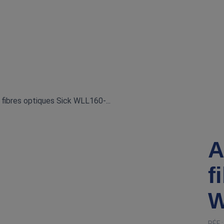
 fibres optiques Sick WLL160‑...
A
f
W
RÉF 