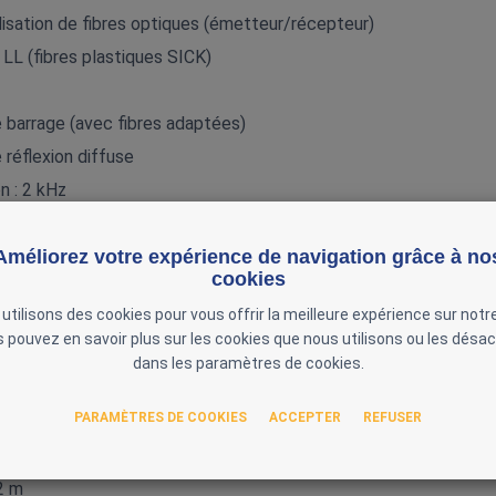
ilisation de fibres optiques (émetteur/récepteur)
e LL (fibres plastiques SICK)
 barrage (avec fibres adaptées)
réflexion diffuse
 : 2 kHz
ms
Améliorez votre expérience de navigation grâce à no
 Clair/Foncé (Light ON / Dark ON)
cookies
Potentiomètre
utilisons des cookies pour vous offrir la meilleure expérience sur notre
 pouvez en savoir plus sur les cookies que nous utilisons ou les désac
dans les paramètres de cookies.
PARAMÈTRES DE COOKIES
ACCEPTER
REFUSER
 de polarité : Oui
ircuits : Oui
2 m