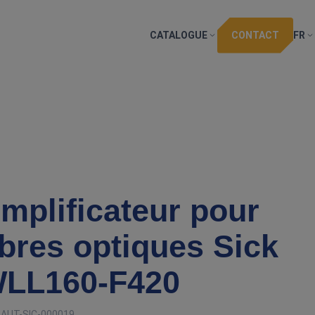
CATALOGUE
CONTACT
FR
mplificateur pour
ibres optiques Sick
LL160‑F420
:
AUT-SIC-000019