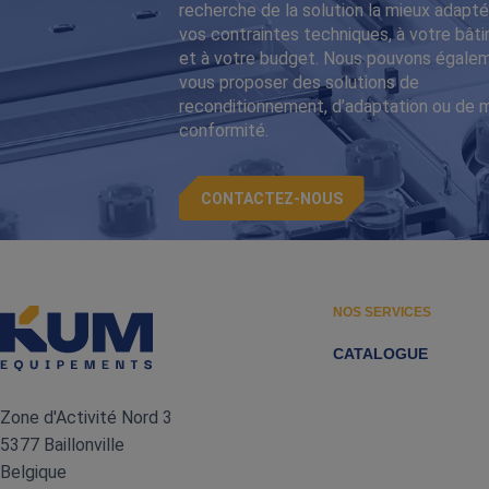
recherche de la solution la mieux adapté
vos contraintes techniques, à votre bât
et à votre budget. Nous pouvons égale
vous proposer des solutions de
reconditionnement, d’adaptation ou de 
conformité.
CONTACTEZ-NOUS
NOS SERVICES
CATALOGUE
Zone d'Activité Nord 3
5377 Baillonville
Belgique