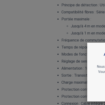
Principe de détection : Ut
Compatibilité fibres : Séri
Portée maximale :
Jusqu’à 4 m en mode
Jusqu’à 1 m en mode 
Fréquence de commutation
Temps de réponse : 0,25 
Modes de fonctionnement :
Réglage de sensibilité : 
Nous 
Alimentation : 10…30 V DC
Vous
Sortie : Transistor PNP
Charge maximale : 100 mA
Protection contre inversion
Protection contre courts‑c
Connexion : Câble intégré 