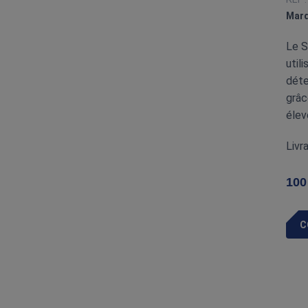
Marq
Le S
util
déte
grâc
élev
Livr
100
C