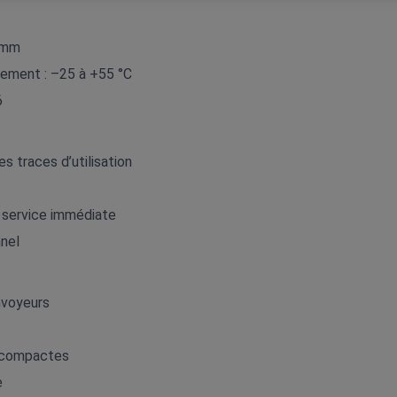
1 mm
ement : –25 à +55 °C
6
s traces d’utilisation
 service immédiate
nnel
nvoyeurs
 compactes
e