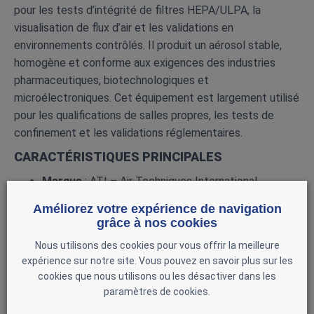
pour les tests d’intégrité de filtres HEPA/ULPA, la
visualisation de flux d’air et les validations en
environnements contrôlés. Il produit un aérosol stable,
homogène et conforme aux exigences des industries
pharmaceutiques, biotechnologiques et
microélectroniques. Cet équipement est largement utilisé
pour les qualifications de salles propres, les tests de
confinement et les validations réglementaires.
CARACTÉRISTIQUES PRINCIPALES
Marque
: ATI – Air Techniques International
Modèle
: 5C
Améliorez votre expérience de navigation
grâce à nos cookies
Type
: Générateur d’aérosols thermiques
Usage
: Tests HEPA/ULPA, visualisation de flux,
Nous utilisons des cookies pour vous offrir la meilleure
expérience sur notre site. Vous pouvez en savoir plus sur les
qualification de salles propres
cookies que nous utilisons ou les désactiver dans les
Production d’aérosol
: Stable, homogène, calibrée
paramètres de cookies.
Compatibilité
: Huiles d’essai standard (PAO, DEHS