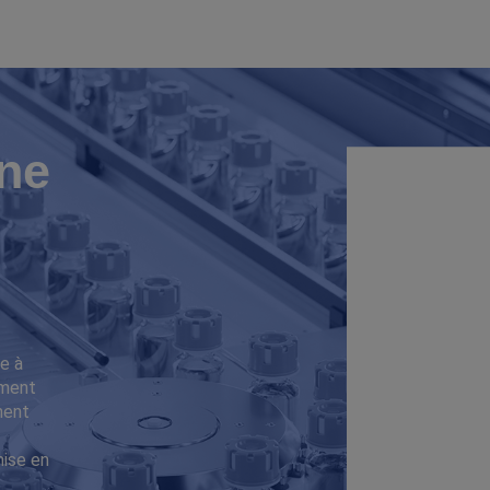
ne
e à
iment
ment
mise en