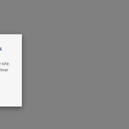
s
 site.
tiver