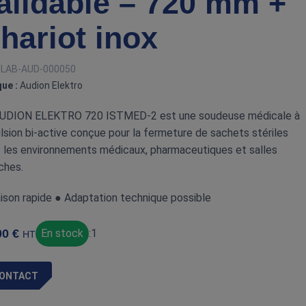
alidable – 720 mm +
hariot inox
:
LAB-AUD-000050
ue :
Audion Elektro
AUDION ELEKTRO 720 ISTMED‑2 est une soudeuse médicale à
lsion bi‑active conçue pour la fermeture de sachets stériles
 les environnements médicaux, pharmaceutiques et salles
ches.
aison rapide ● Adaptation technique possible
00
€
En stock
:
1
HT
ONTACT