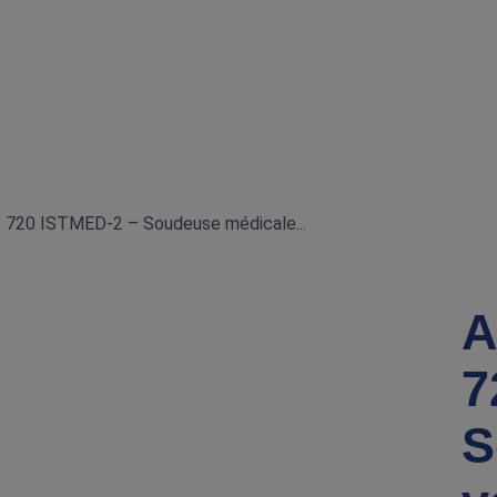
20 ISTMED‑2 – Soudeuse médicale...
A
7
S