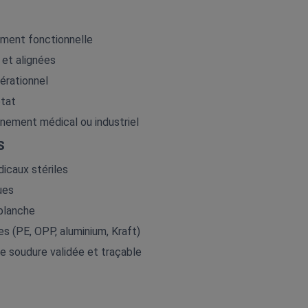
ement fonctionnelle
 et alignées
rationnel
état
nnement médical ou industriel
ES
icaux stériles
ues
blanche
s (PE, OPP, aluminium, Kraft)
e soudure validée et traçable