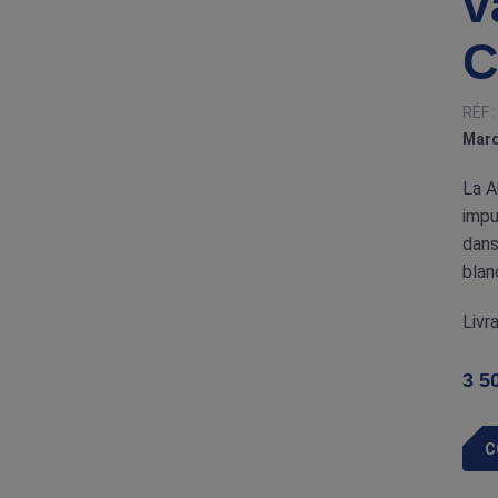
v
C
RÉF 
Marq
La 
impu
dans
blan
Livr
3 5
C