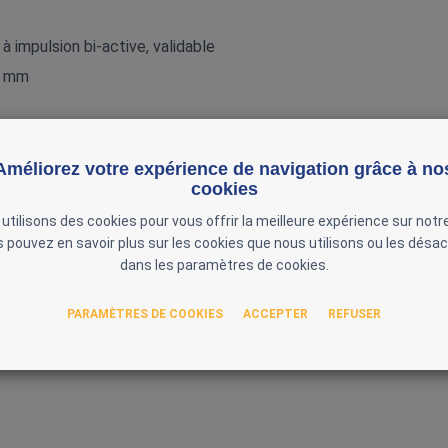
 impulsion bi‑active, validable
0 mm
squ’à 2 × 400 microns
mpulsion bi‑active
Améliorez votre expérience de navigation grâce à no
cookies
pérature, temps de chauffe, temps de refroidissement, pression
utilisons des cookies pour vous offrir la meilleure expérience sur notre
mérique, réglages indépendants
 pouvez en savoir plus sur les cookies que nous utilisons ou les désac
dans les paramètres de cookies.
ox mobile (structure support avec plateaux)
PARAMÈTRES DE COOKIES
ACCEPTER
REFUSER
0