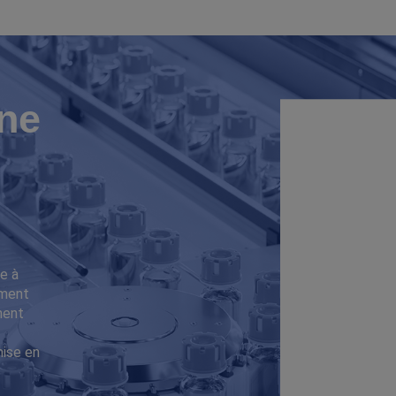
ne
e à
iment
ment
mise en