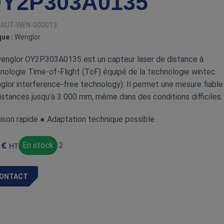
Y2P303A0135
:
AUT-WEN-000013
ue :
Wenglor
englor OY2P303A0135 est un capteur laser de distance à
nologie Time‑of‑Flight (ToF) équipé de la technologie wintec
glor interference‑free technology). Il permet une mesure fiable
istances jusqu’à 3 000 mm, même dans des conditions difficiles.
aison rapide ● Adaptation technique possible
€
En stock
:
2
HT
ONTACT