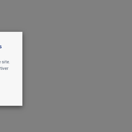
s
 site.
tiver