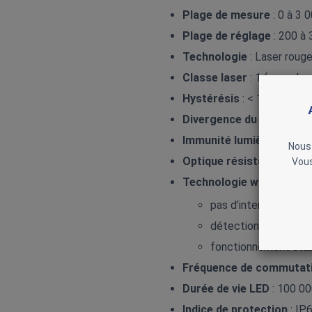
Plage de mesure
: 0 à 3
Plage de réglage
: 200 à
Technologie
: Laser roug
Classe laser
: 1 (sans dan
Hystérésis
: < 15 mm
Divergence du faisceau
:
Immunité lumière parasi
Nous 
Optique résistante aux 
Vous
Technologie wintec
:
pas d’interférences 
détection fiable d’obj
fonctionnement stable
Fréquence de commutati
Durée de vie LED
: 100 00
Indice de protection
: IP