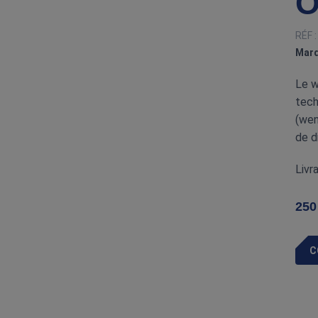
O
RÉF 
Marq
Le w
tech
(wen
de d
Livr
250
C