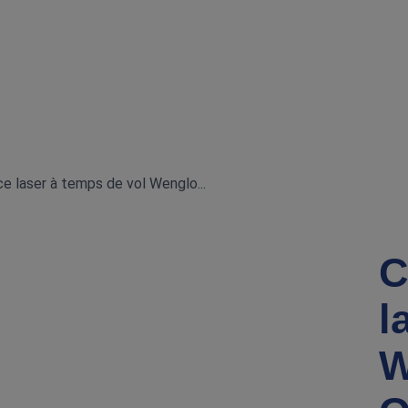
e laser à temps de vol Wenglo...
C
l
W