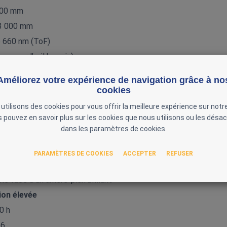
 000 mm
 3 000 mm
e 660 nm (ToF)
ger pour l’œil humain)
Améliorez votre expérience de navigation grâce à no
 < 2 mrad
cookies
te
: jusqu’à 10 000 Lux
utilisons des cookies pour vous offrir la meilleure expérience sur notre
rayures
 pouvez en savoir plus sur les cookies que nous utilisons ou les désac
dans les paramètres de cookies.
entre capteurs
PARAMÈTRES DE COOKIES
ACCEPTER
REFUSER
ets noirs, brillants ou inclinés
 face à un arrière‑plan brillant
on élevée
0 h
66