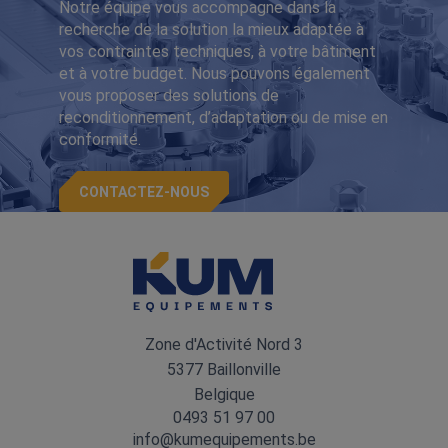
Notre équipe vous accompagne dans la
recherche de la solution la mieux adaptée à
vos contraintes techniques, à votre bâtiment
et à votre budget. Nous pouvons également
vous proposer des solutions de
reconditionnement, d’adaptation ou de mise en
conformité.
CONTACTEZ-NOUS
Zone d'Activité Nord 3
5377 Baillonville
Belgique
0493 51 97 00
info@kumequipements.be