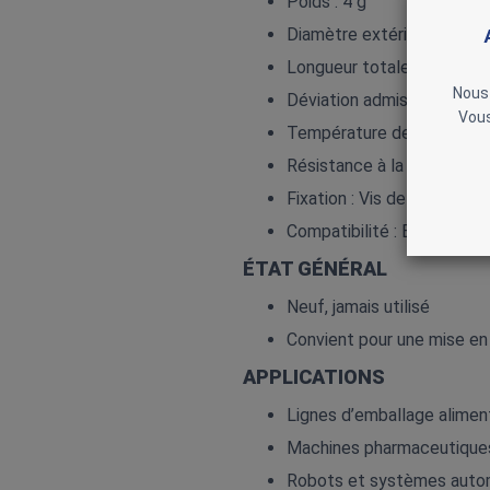
Poids : 4 g
Diamètre extérieur : 15 m
Longueur totale : 22 mm
Nous 
Déviation admissible : ~0
Vous
Température de fonction
Résistance à la corrosion :
Fixation : Vis de montage 
Compatibilité : Encodeurs
ÉTAT GÉNÉRAL
Neuf, jamais utilisé
Convient pour une mise en
APPLICATIONS
Lignes d’emballage alimen
Machines pharmaceutique
Robots et systèmes auto