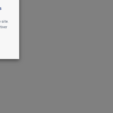
s
 site.
tiver