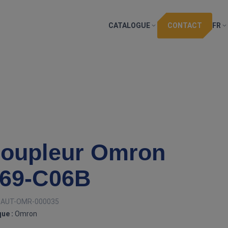
CATALOGUE
CONTACT
FR
oupleur Omron
69‑C06B
:
AUT-OMR-000035
ue :
Omron