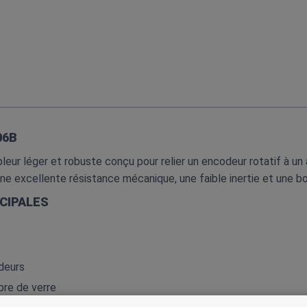
06B
ur léger et robuste conçu pour relier un encodeur rotatif à un
e une excellente résistance mécanique, une faible inertie et une b
CIPALES
deurs
bre de verre