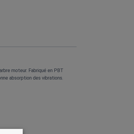
 arbre moteur. Fabriqué en PBT
onne absorption des vibrations.