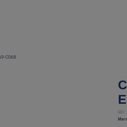
E69‑C06B
C
E
RÉF 
Marq