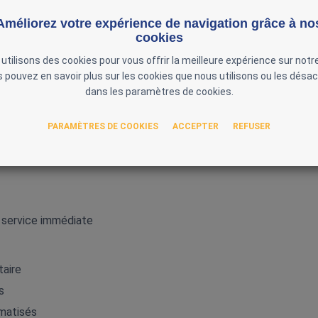
m
Améliorez votre expérience de navigation grâce à no
cookies
utilisons des cookies pour vous offrir la meilleure expérience sur notre
,4 mm
 pouvez en savoir plus sur les cookies que nous utilisons ou les désac
nement : –10…+70 °C
dans les paramètres de cookies.
 Oui (milieux humides)
PARAMÈTRES DE COOKIES
ACCEPTER
REFUSER
fournies
 Omron (E6C3, E6B2, E6C2, etc.)
 service immédiate
taire
s
matisés