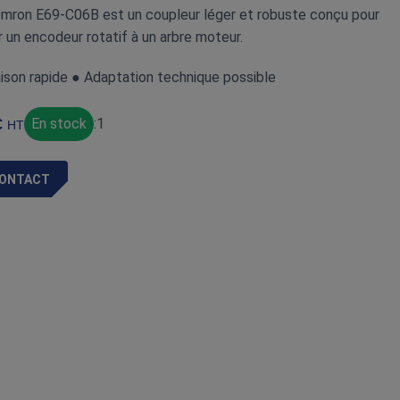
mron E69‑C06B est un coupleur léger et robuste conçu pour
er un encodeur rotatif à un arbre moteur.
aison rapide ● Adaptation technique possible
€
En stock
:
1
HT
ONTACT