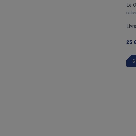
Le O
reli
Livr
25
C