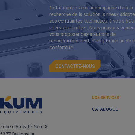
Notre équipe vous accompagne dans la
recherche de la solution la mieux adapté
vos contraintes techniques, à votre bât
et à votre budget. Nous pouvons égale
vous proposer des solutions de
reconditionnement, d’adaptation ou de 
conformité.
CONTACTEZ-NOUS
NOS SERVICES
CATALOGUE
Zone d'Activité Nord 3
5377 Baillonville