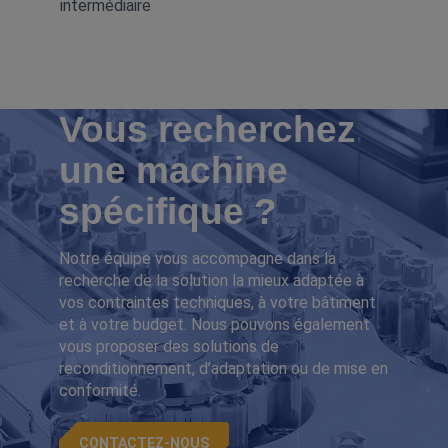
intermédiaire
Vous recherchez
une machine
spécifique ?
Notre équipe vous accompagne dans la
recherche de la solution la mieux adaptée à
vos contraintes techniques, à votre bâtiment
et à votre budget. Nous pouvons également
vous proposer des solutions de
reconditionnement, d’adaptation ou de mise en
conformité.
CONTACTEZ-NOUS