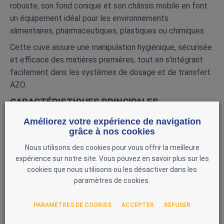
robuste, son fond conique et son châssis mobile en font
un équipement idéal pour les environnements
alimentaires, pharmaceutiques, plastiques ou chimiques.
Cette cuve assure une manipulation hygiénique, sécurisée
et efficace des matières premières, tout en s’intégrant
facilement dans les systèmes de dosage et de transfert
AZO.
CARACTÉRISTIQUES PRINCIPALES
Marque : AZO
Améliorez votre expérience de navigation
grâce à nos cookies
Modèle : D1200
Nous utilisons des cookies pour vous offrir la meilleure
Année : 2002
expérience sur notre site. Vous pouvez en savoir plus sur les
Capacité : 1200 L
cookies que nous utilisons ou les désactiver dans les
Diamètre : 1100 mm
paramètres de cookies.
Poids : 400 kg
PARAMÈTRES DE COOKIES
ACCEPTER
REFUSER
Structure inox haute résistance