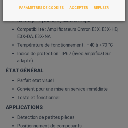
Matériau de la gaine : Résine fluorée
PARAMÈTRES DE COOKIES
ACCEPTER
REFUSER
Résistance mécanique : Élevée
Montage : Cylindrique, fixation simple
Compatibilité : Amplificateurs Omron E3X, E3X‑HD,
E3X‑DA, E3X‑NA
Température de fonctionnement : –40 à +70 °C
Indice de protection : IP67 (avec amplificateur
adapté)
ÉTAT GÉNÉRAL
Parfait état visuel
Convient pour une mise en service immédiate
Testé et fonctionnel
APPLICATIONS
Détection de petites pièces
Positionnement de composants