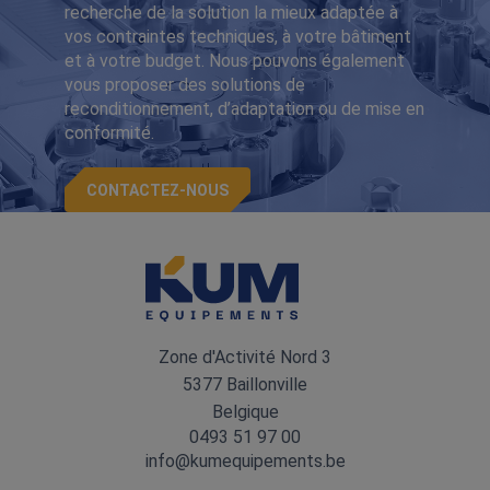
recherche de la solution la mieux adaptée à
vos contraintes techniques, à votre bâtiment
et à votre budget. Nous pouvons également
vous proposer des solutions de
reconditionnement, d’adaptation ou de mise en
conformité.
CONTACTEZ-NOUS
Zone d'Activité Nord 3
5377 Baillonville
Belgique
0493 51 97 00
info@kumequipements.be