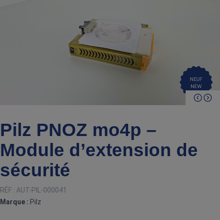
Pilz PNOZ mo4p –
Module d’extension de
sécurité
RÉF :
AUT-PIL-000041
Marque :
Pilz