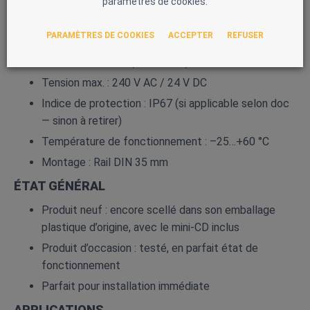
paramètres de cookies.
Compatibilité : PNOZmulti Classic
PARAMÈTRES DE COOKIES
ACCEPTER
REFUSER
Sorties de sécurité : 4 relais N/O à guidage positif
Courant max. : 6 A (AC1 / DC1)
Tension max. : 240 V AC / 24 V DC
Indice de protection : IP67 (si applicable selon doc
— sinon à retirer)
Température de fonctionnement : –25…+60 °C
Montage : Rail DIN 35 mm
ÉTAT GÉNÉRAL
Produit neuf : encore scellé dans son emballage
plastique d’origine, avec le mini‑CD inclus
Produit d’occasion : testé, en parfait état de
fonctionnement
Parfait pour installation immédiate
APPLICATIONS