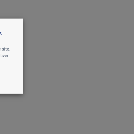
s
 site.
tiver