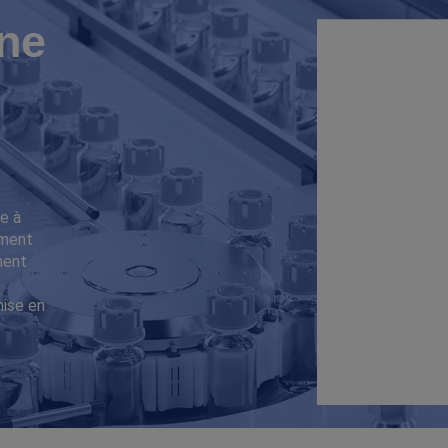
ne
e à
iment
ment
mise en