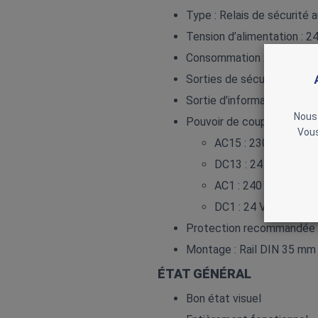
Type : Relais de sécuri
Tension d’alimentation : 2
Consommation : 2,0 W
Sorties de sécurité : 4 co
Sortie d’information : 1 c
Nous 
Pouvoir de coupure :
Vous
AC15 : 230 V / 5 A
DC13 : 24 V / 5 A
AC1 : 240 V / 6 A
DC1 : 24 V / 6 A
Protection recommandée :
Montage : Rail DIN 35 mm
ÉTAT GÉNÉRAL
Bon état visuel