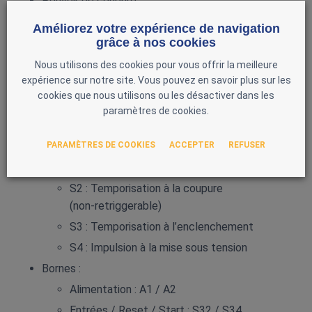
Pouvoir de coupure :
AC15 : 230 V / 5 A
Améliorez votre expérience de navigation
grâce à nos cookies
DC13 : 24 V / 5 A
AC1 : 240 V / 6 A
Nous utilisons des cookies pour vous offrir la meilleure
expérience sur notre site. Vous pouvez en savoir plus sur les
DC1 : 24 V / 6 A
cookies que nous utilisons ou les désactiver dans les
Protection recommandée : 10 A / 6 A
paramètres de cookies.
Montage : Rail DIN 35 mm
PARAMÈTRES DE COOKIES
ACCEPTER
REFUSER
Modes de temporisation
S1 : Temporisation à la coupure (retriggerable)
S2 : Temporisation à la coupure
(non‑retriggerable)
S3 : Temporisation à l’enclenchement
S4 : Impulsion à la mise sous tension
Bornes :
Alimentation : A1 / A2
Entrées / Reset / Start : S32 / S34