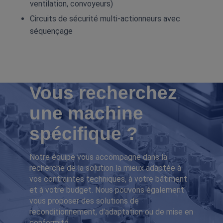
ventilation, convoyeurs)
Circuits de sécurité multi‑actionneurs avec
séquençage
Vous recherchez
une machine
spécifique ?
Notre équipe vous accompagne dans la
recherche de la solution la mieux adaptée à
vos contraintes techniques, à votre bâtiment
et à votre budget. Nous pouvons également
vous proposer des solutions de
reconditionnement, d’adaptation ou de mise en
conformité.