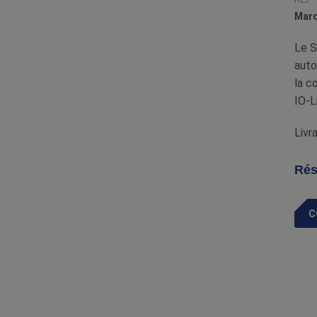
Marq
Le S
auto
la c
IO‑L
Livr
Rés
C