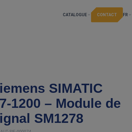
CATALOGUE
CONTACT
FR
iemens SIMATIC
7‑1200 – Module de
ignal SM1278
:
AUT-SIE-000074