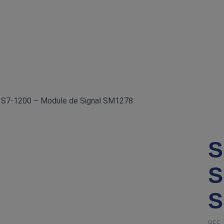
S7‑1200 – Module de Signal SM1278
S
S
S
RÉF 