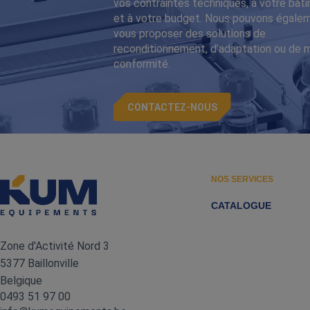
vos contraintes techniques, à votre bât
et à votre budget. Nous pouvons égale
vous proposer des solutions de
reconditionnement, d’adaptation ou de 
conformité.
CONTACTEZ-NOUS
NOS SERVICES
CATALOGUE
Zone d'Activité Nord 3
5377 Baillonville
Belgique
0493 51 97 00