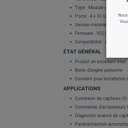
Type : Module de signal IO
Nous 
Ports : 4 × IO‑Link
Vous
Version matérielle : FS03
Firmware : V02.01.00
Compatibilité : Automate
ÉTAT GÉNÉRAL
Produit en excellent état
Boite d’origine présente
Convient pour installation
APPLICATIONS
Connexion de capteurs IO‑
Commande d’actionneurs I
Diagnostic avancé de cap
Paramétrisation automatiq