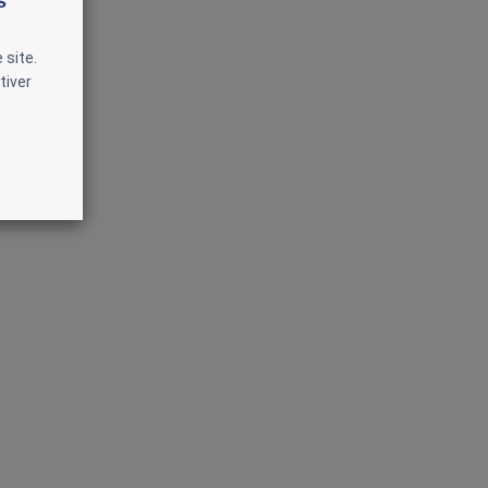
s
 site.
tiver