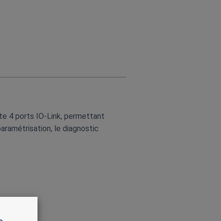
e 4 ports IO‑Link, permettant
aramétrisation, le diagnostic