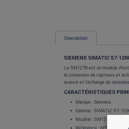
Description
SIEMENS SIMATIC S7‑120
Le SM1278 est un module d’exte
la connexion de capteurs et acti
avancé et l’échange de données 
CARACTÉRISTIQUES PRIN
Marque : Siemens
Gamme : SIMATIC S7‑120
Modèle : SM1278 – IO‑Lin
Référence : 6ES7 278‑4