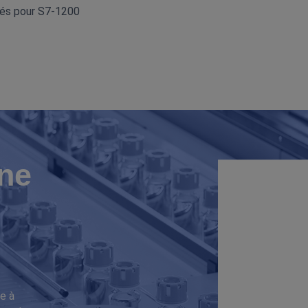
tés pour S7‑1200
ne
e à