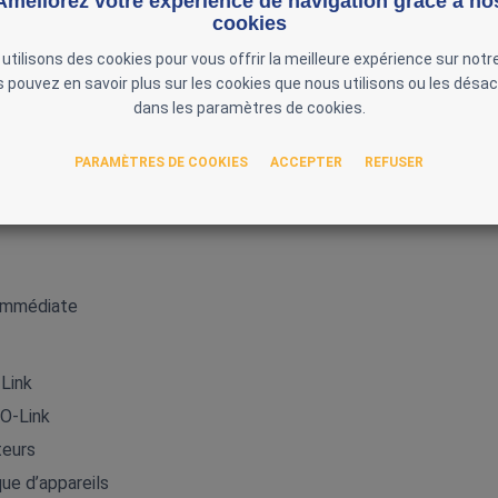
Améliorez votre expérience de navigation grâce à no
cookies
‑Link
utilisons des cookies pour vous offrir la meilleure expérience sur notre
 pouvez en savoir plus sur les cookies que nous utilisons ou les désac
dans les paramètres de cookies.
s S7‑1200
PARAMÈTRES DE COOKIES
ACCEPTER
REFUSER
 immédiate
Link
O‑Link
teurs
ue d’appareils