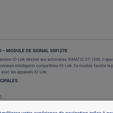
0 – MODULE DE SIGNAL SM1278
nsion IO‑Link destiné aux automates SIMATIC S7‑1200. Il ajout
onneurs intelligents compatibles IO‑Link. Ce module facilite la p
avec les appareils IO‑Link.
CIPALES
0
k
BD32‑0XB0