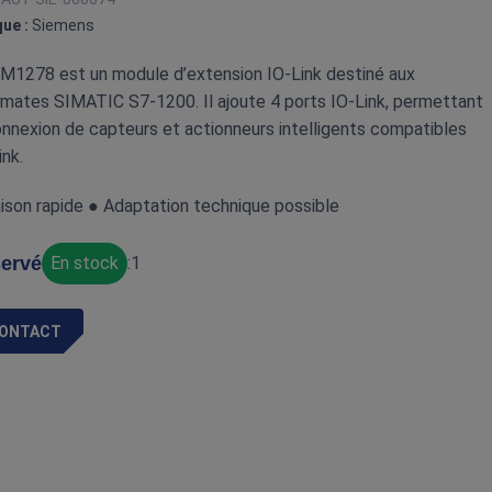
ue :
Siemens
M1278 est un module d’extension IO‑Link destiné aux
mates SIMATIC S7‑1200. Il ajoute 4 ports IO‑Link, permettant
onnexion de capteurs et actionneurs intelligents compatibles
ink.
aison rapide ● Adaptation technique possible
ervé
En stock
:
1
ONTACT