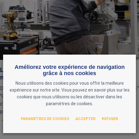
Améliorez votre expérience de navigation
L’occasion industrielle : fiable… si elle est
grâce à nos cookies
maitrisée
Nous utilisons des cookies pour vous offrir la meilleure
Dans l’industrie, l’idée revient souvent : "L’occasion, c’est risqué."
expérience sur notre site. Vous pouvez en savoir plus sur les
"On ne sait jamais sur quoi on tombe." "Une machine d’occasion,
cookies que nous utilisons ou les désactiver dans les
c’est un pari." En réalité, ce n’est pas la machine qui pose
paramètres de cookies.
problème...
PARAMÈTRES DE COOKIES
ACCEPTER
REFUSER