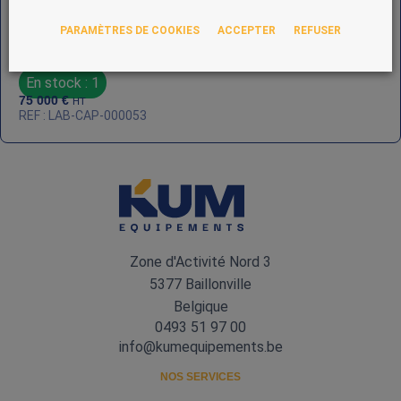
PARAMÈTRES DE COOKIES
ACCEPTER
REFUSER
Xcelodose 600 – Système de micro‑dosage de poudres –
Capsugel
En stock : 1
75 000
€
HT
REF : LAB-CAP-000053
Zone d'Activité Nord 3
5377 Baillonville
Belgique
0493 51 97 00
info@kumequipements.be
NOS SERVICES