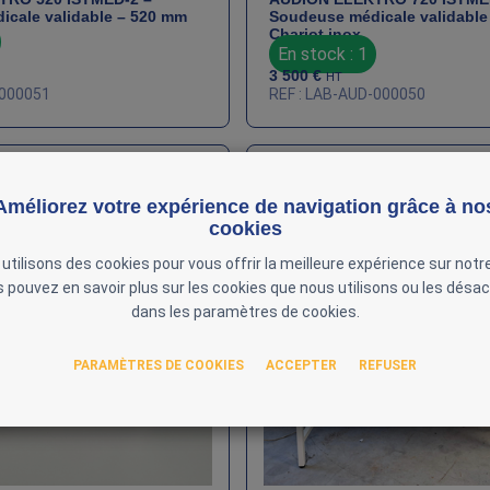
cale validable – 520 mm
Soudeuse médicale validable
Chariot inox
En stock : 1
3 500
€
HT
-000051
REF : LAB-AUD-000050
Améliorez votre expérience de navigation grâce à no
cookies
utilisons des cookies pour vous offrir la meilleure expérience sur notre
 pouvez en savoir plus sur les cookies que nous utilisons ou les désac
dans les paramètres de cookies.
PARAMÈTRES DE COOKIES
ACCEPTER
REFUSER