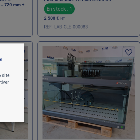
 – 720 mm +
En stock : 1
2 500
€
HT
REF : LAB-CLE-000083
s
 site.
tiver