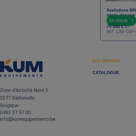
Xcelodose 60
micro‑dosage
En stock : 1
75 000
€
HT
REF : LAB-CAP
NOS SERVICES
CATALOGUE
Zone d'Activité Nord 3
5377 Baillonville
Belgique
0493 51 97 00
info@kumequipements.be