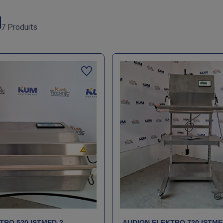
7 Produits
TRO 520 ISTMED‑2 –
AUDION ELEKTRO 720 ISTME