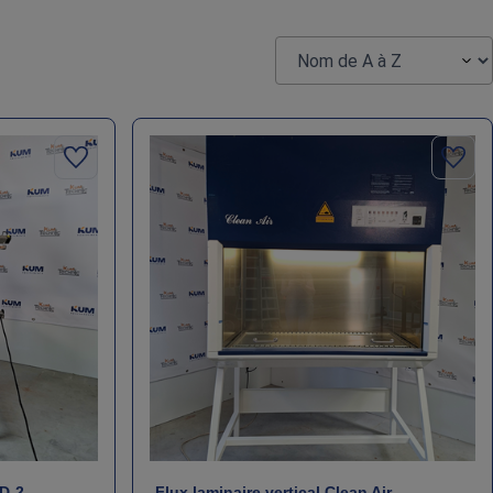
D‑2 –
Flux laminaire vertical Clean Air