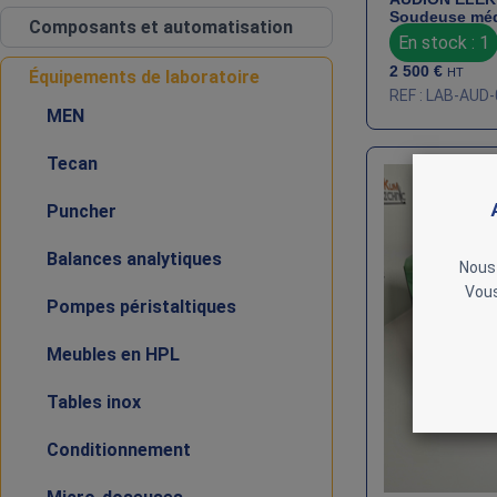
Soudeuse médi
Composants et automatisation
En stock : 1
2 500
€
HT
Équipements de laboratoire
REF : LAB-AUD
MEN
Tecan
Puncher
Balances analytiques
Nous 
Vous
Pompes péristaltiques
Meubles en HPL
Tables inox
Conditionnement