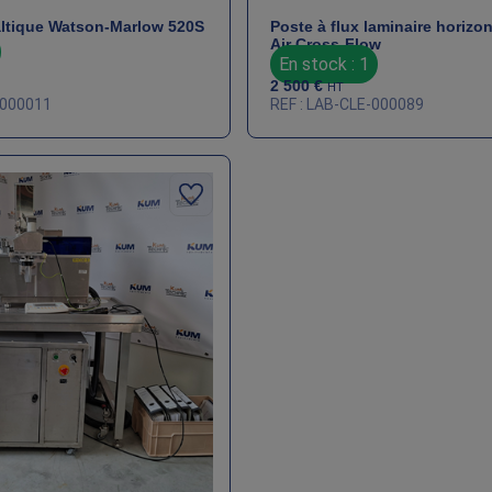
ltique Watson‑Marlow 520S
Poste à flux laminaire horizon
Air Cross‑Flow
En stock : 1
2 500
€
HT
-000011
REF : LAB-CLE-000089