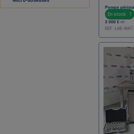
Micro-doseuses
Pompe pérista
En stock : 1
3 000
€
HT
REF : LAB-WAT