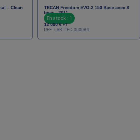
tal – Clean
TECAN Freedom EVO-2 150 Base avec 8
becs - 2011
En stock : 1
12 000
€
HT
REF : LAB-TEC-000084