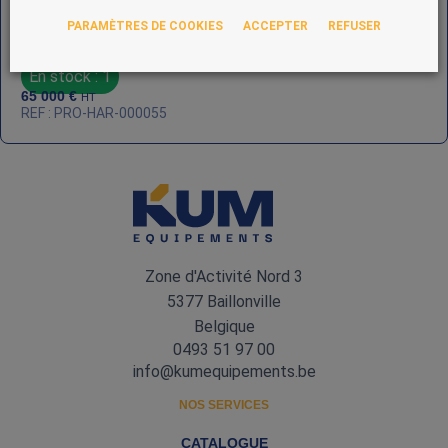
PARAMÈTRES DE COOKIES
ACCEPTER
REFUSER
Géluleuse Harro Höfliger Modu‑C (2004)
En stock : 1
65 000
€
HT
REF : PRO-HAR-000055
Zone d'Activité Nord 3
5377 Baillonville
Belgique
0493 51 97 00
info@kumequipements.be
NOS SERVICES
CATALOGUE