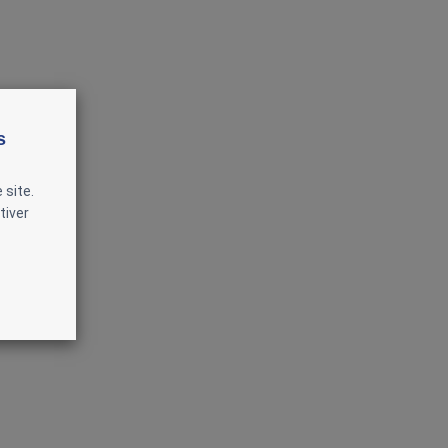
s
 site.
tiver