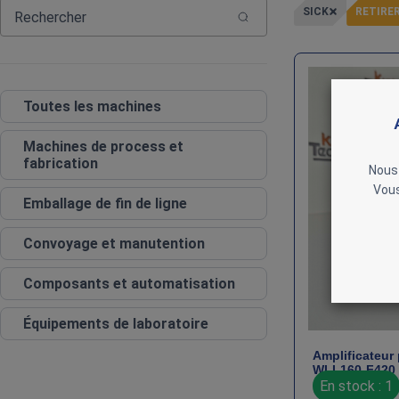
SICK
RETIRER
Toutes les machines
Machines de process et
fabrication
Nous 
Vous
Emballage de fin de ligne
Convoyage et manutention
Composants et automatisation
Équipements de laboratoire
Amplificateur 
WLL160‑F420
En stock : 1