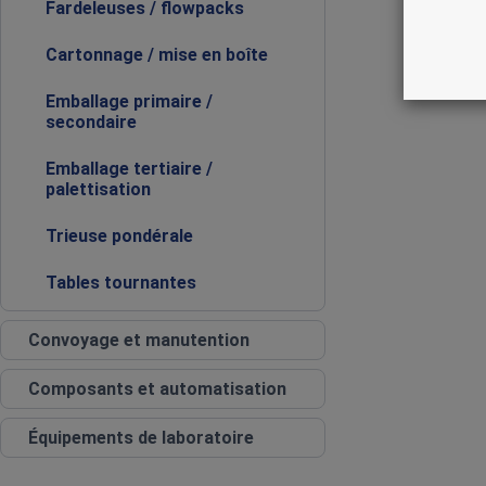
Fardeleuses / flowpacks
Cartonnage / mise en boîte
Emballage primaire /
secondaire
Emballage tertiaire /
palettisation
Trieuse pondérale
Tables tournantes
Convoyage et manutention
Composants et automatisation
Équipements de laboratoire