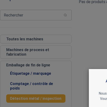
Pas de produits
Toutes les machines
Machines de process et
fabrication
Emballage de fin de ligne
Étiquetage / marquage
Comptage / contrôle de
poids
Nous 
Détection métal / inspection
Vous