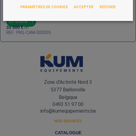
PARAMÈTRES DE COOKIES
ACCEPTER
REFUSER
CAM AV - Machine de conditionnement automatisée
En stock : 1
33 500
€
HT
REF : PKG-CAM-000005
Zone d'Activité Nord 3
5377 Baillonville
Belgique
0493 51 97 00
info@kumequipements.be
NOS SERVICES
CATALOGUE