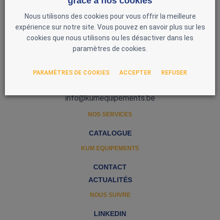
grâce à nos cookies
Nous utilisons des cookies pour vous offrir la meilleure
expérience sur notre site. Vous pouvez en savoir plus sur les
cookies que nous utilisons ou les désactiver dans les
paramètres de cookies.
Zone d'Activité Nord 3
5377 Baillonville
PARAMÈTRES DE COOKIES
ACCEPTER
REFUSER
Belgique
0493 51 97 00
info@kumequipements.be
NOS SERVICES
CATALOGUE
KUM EQUIPEMENTS
CONTACT
ACTUALITÉS
NOUS SUIVRE
LINKEDIN