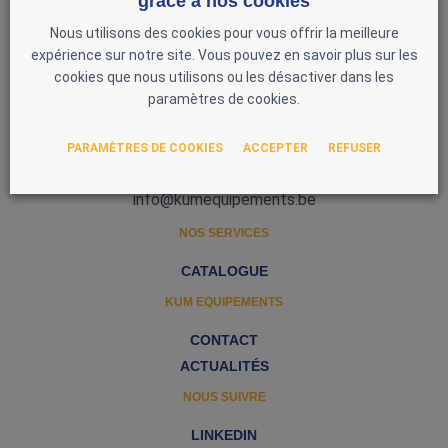
grâce à nos cookies
Nous utilisons des cookies pour vous offrir la meilleure
expérience sur notre site. Vous pouvez en savoir plus sur les
cookies que nous utilisons ou les désactiver dans les
paramètres de cookies.
Zone d'Activité Nord 3
5377 Baillonville
PARAMÈTRES DE COOKIES
ACCEPTER
REFUSER
Belgique
0493 51 97 00
info@kumequipements.be
NOS SERVICES
CATALOGUE
KUM EQUIPEMENTS
CONTACT
ACTUALITÉS
NOUS SUIVRE
LINKEDIN