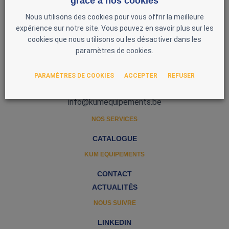
grâce à nos cookies
Nous utilisons des cookies pour vous offrir la meilleure
expérience sur notre site. Vous pouvez en savoir plus sur les
cookies que nous utilisons ou les désactiver dans les
paramètres de cookies.
Zone d'Activité Nord 3
5377 Baillonville
PARAMÈTRES DE COOKIES
ACCEPTER
REFUSER
Belgique
0493 51 97 00
info@kumequipements.be
NOS SERVICES
CATALOGUE
KUM EQUIPEMENTS
CONTACT
ACTUALITÉS
NOUS SUIVRE
LINKEDIN