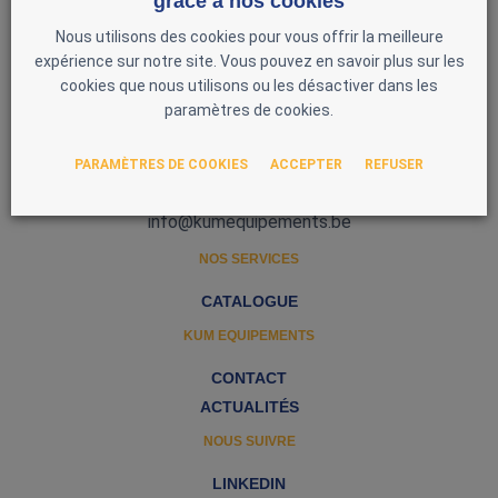
grâce à nos cookies
Nous utilisons des cookies pour vous offrir la meilleure
expérience sur notre site. Vous pouvez en savoir plus sur les
cookies que nous utilisons ou les désactiver dans les
paramètres de cookies.
Zone d'Activité Nord 3
5377 Baillonville
PARAMÈTRES DE COOKIES
ACCEPTER
REFUSER
Belgique
0493 51 97 00
info@kumequipements.be
NOS SERVICES
CATALOGUE
KUM EQUIPEMENTS
CONTACT
ACTUALITÉS
NOUS SUIVRE
LINKEDIN