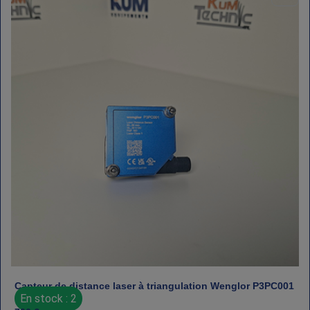
Capteur de distance laser à triangulation Wenglor P3PC001
En stock : 2