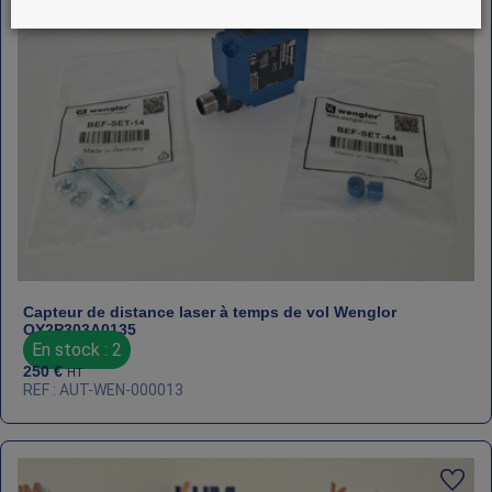
Capteur de distance laser à temps de vol Wenglor
OY2P303A0135
En stock : 2
250
€
HT
REF : AUT-WEN-000013