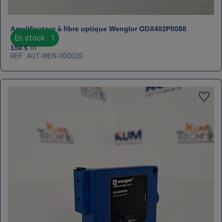
Amplificateur à fibre optique Wenglor ODX402P0088
En stock : 1
150
€
HT
REF : AUT-WEN-000020