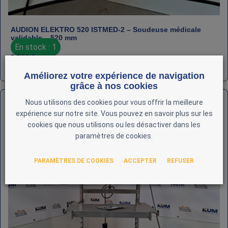
AUDION ELEKTRO 520 ISTMED‑2 – Soudeuse médicale
validable – 520 mm
En stock : 1
2 500
€
HT
REF : LAB-AUD-000051
Améliorez votre expérience de navigation
grâce à nos cookies
Nous utilisons des cookies pour vous offrir la meilleure
expérience sur notre site. Vous pouvez en savoir plus sur les
cookies que nous utilisons ou les désactiver dans les
paramètres de cookies.
PARAMÈTRES DE COOKIES
ACCEPTER
REFUSER