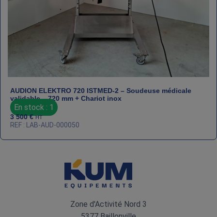
AUDION ELEKTRO 720 ISTMED‑2 – Soudeuse médicale
validable – 720 mm + Chariot inox
En stock : 1
3 500
€
HT
REF : LAB-AUD-000050
Zone d'Activité Nord 3
5377 Baillonville