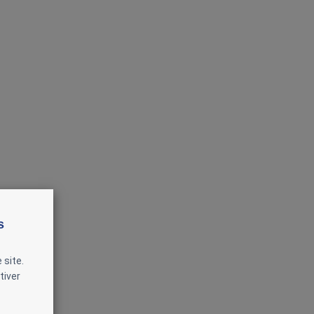
s
 site.
tiver