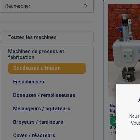
Toutes les machines
Machines de process et
fabrication
Soudeuses ultrason
Ensacheuses
Doseuses / remplisseuses
BelSonic BS-2
Mélangeurs / agitateurs
Équipement de
2013
Nous 
En stock : 1
Broyeurs / tamiseurs
Vous
8 000
€
HT
REF : PRO-BEL
Cuves / réacteurs