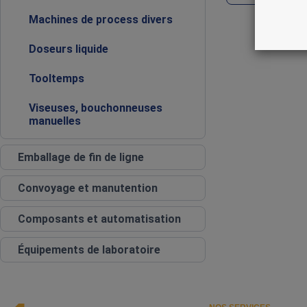
Machines de process divers
Doseurs liquide
Tooltemps
Viseuses, bouchonneuses
manuelles
Emballage de fin de ligne
Convoyage et manutention
Composants et automatisation
Équipements de laboratoire