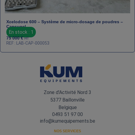
Xcelodose 600 – Système de micro‑dosage de poudres –
Capsugel
En stock : 1
75 000
€
HT
REF : LAB-CAP-000053
Zone d'Activité Nord 3
5377 Baillonville
Belgique
0493 51 97 00
info@kumequipements.be
NOS SERVICES