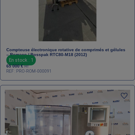
Compteuse électronique rotative de comprimés et gélules
– Romaco / Bosspak RTC80‑M18 (2012)
En stock : 1
65 000
€
HT
REF : PRO-ROM-000091