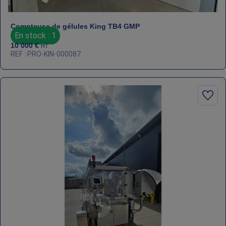
Compteuse de gélules King TB4 GMP
En stock : 1
10 000
€
HT
REF : PRO-KIN-000087