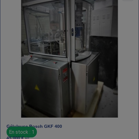
Géluleuse Bosch GKF 400
En stock : 1
45 000
€
HT