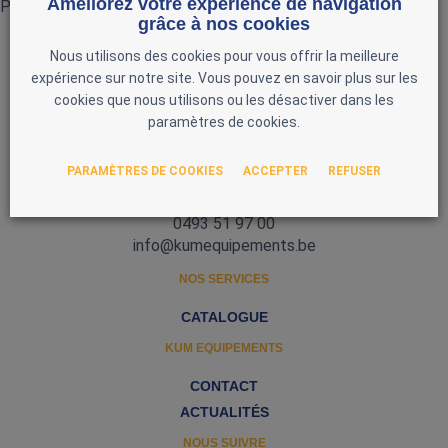
Améliorez votre expérience de navigation
Pas de produits actuellement
grâce à nos cookies
Nous utilisons des cookies pour vous offrir la meilleure
expérience sur notre site. Vous pouvez en savoir plus sur les
cookies que nous utilisons ou les désactiver dans les
paramètres de cookies.
Zone d'Activité Nord 3
PARAMÈTRES DE COOKIES
ACCEPTER
REFUSER
5377 Baillonville
Belgique
0493 51 97 00
info@kumequipements.be
NOS SERVICES
CATALOGUE
KUM EQUIPEMENTS
CONTACT
ACTUALITÉS
NOUS SUIVRE