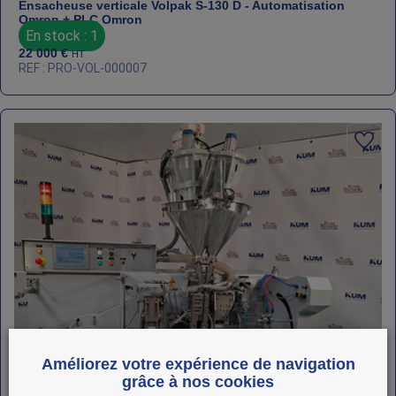
Ensacheuse verticale Volpak S-130 D - Automatisation
Omron + PLC Omron
En stock : 1
22 000
€
HT
REF : PRO-VOL-000007
Améliorez votre expérience de navigation
grâce à nos cookies