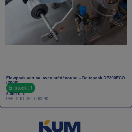
Flowpack vertical avec prédécoupe – Deltapack DE200ECO
(2006)
En stock : 1
8 000
€
HT
REF : PRO-DEL-000090