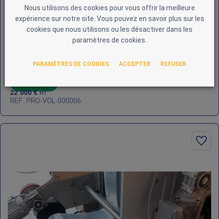
Nous utilisons des cookies pour vous offrir la meilleure
expérience sur notre site. Vous pouvez en savoir plus sur les
cookies que nous utilisons ou les désactiver dans les
paramètres de cookies.
PARAMÈTRES DE COOKIES
ACCEPTER
REFUSER
Ensacheuse verticale Volpak S-130 D - Automatisation
Siemens + PLC Omron
En stock : 1
22 000
€
HT
REF : PRO-VOL-000006